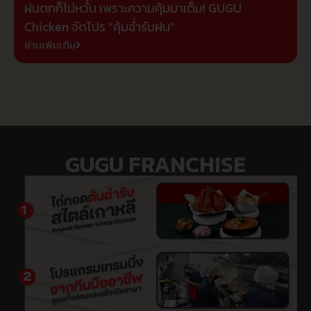
ฝนตกก็ไม่หวั่น เพราะความคุ้มมาเต็ม! GUGU
Chicken จัดโปร “คุ้มฉ่ำรับฝน”
อ่านเพิ่มเติม
GUGU FRANCHISE