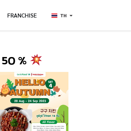
FRANCHISE
TH
EN
ด 50 %