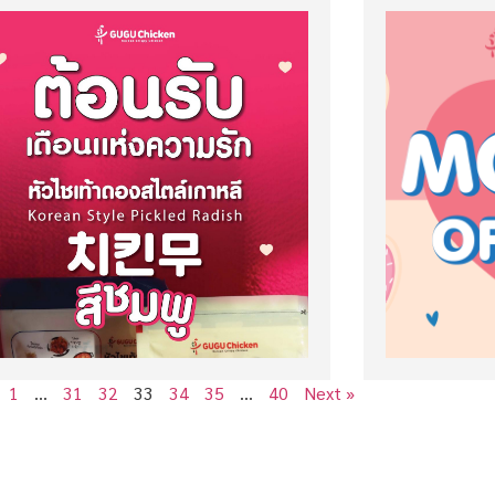
1
…
31
32
33
34
35
…
40
Next »