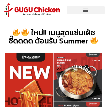
ใหม่!! เมนูสุดแซ่บเผ็ช
ซี๊ดดดด ต้อนรับ Summer