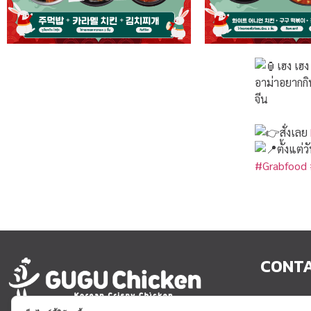
เฮง เฮง
อาม่าอยากกินไ
จีน
สั่งเลย
ตั้งแต่
#Grabfood
CONT