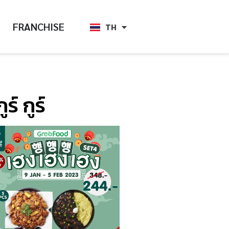
FRANCHISE
TH
EN
์ กูร์