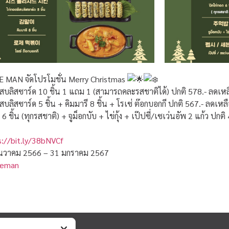
LINE MAN จัดโปรโมชั่น Merry Christmas
สบลิสซาร์ด 10 ชิ้น 1 แถม 1 (สามารถคละรสชาติได้) ปกติ 578.- ลดเหล
บลิสซาร์ด 5 ชิ้น + คิมมารี 8 ชิ้น + โรเซ่ ต๊อกบอกกี ปกติ 567.- ลดเหล
 ชิ้น (ทุกรสชาติ) + จูม็อกบับ + ไข่กุ้ง + เป๊ปซี่/เซเว่นอัพ 2 แก้ว ปกต
s://bit.ly/38bNVCf
1 ธันวาคม 2566 – 31 มกราคม 2567
neman