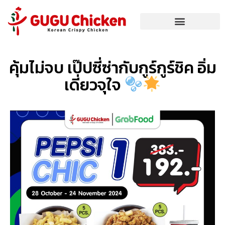
คุ้มไม่จบ เป๊ปซี่ซ่ากับกูร์กูร์ชิค อิ่ม
เดี่ยวจุใจ