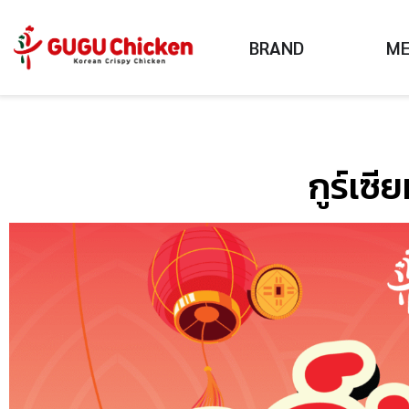
BRAND
M
กูร์เซี