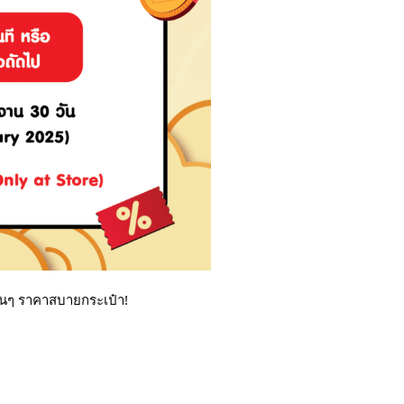
นฟินๆ ราคาสบายกระเป๋า!