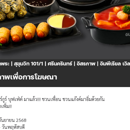
์กูร์ บุฟเฟ่ต์ มาแล้ว!!! ชวนเพื่อน ชวนแก๊งค์มาอิ่มด้วยกัน
เพิ่ม!!
5 กันยายน 2568
 วันพฤหัสบดี