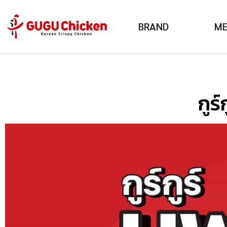
BRAND
M
กูร์