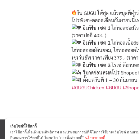
กิน GUGU ให้สุด แล้วหยุดที่คำ
โปรพิเศษตลอดเดือนกันยายนนี้เท่
อิ่มฟิน เซต 1
ไก่ทอดซอสไวท์
(ราคาปกติ 403.-)
อิ่มฟิน เซต 2
ไก่ทอดเนื้อสะ
ไก่ทอดซอสยังนยอม, ไก่ทอดซอสไวท
เซเว่นอัพ ราคาเพียง 379.- (ราคา
อิ่มฟิน เซต 3
โรเซ่ ต๊อกบอก
รีบกดก่อนหมดโปร Shopee
ตั้งแต่วันที่ 1 – 30 กันยาย
#GUGUChicken
#GUGU
#Shop
เว็บไซต์นี้ใช้คุกกี้
เราใช้คุกกี้เพื่อเพิ่มประสิทธิภาพ และประสบการณ์ที่ดีในการใช้งานเว็บไซต์ คุณสา
CONT
ยินยอมการใช้คุกกี้ได้ โดยคลิก "การตั้งค่าคุกกี้"
นโยบายคุกกี้