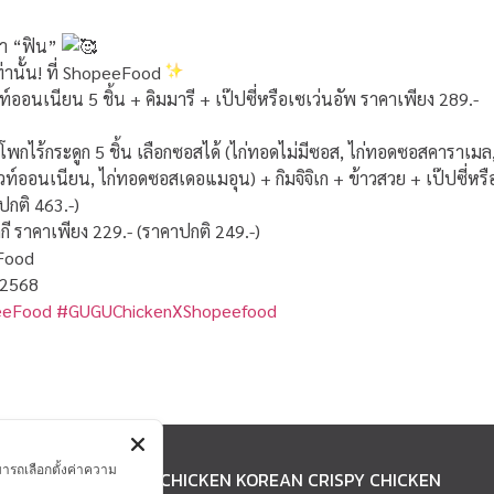
ว่า “ฟิน”
านั้น! ที่ ShopeeFood
ออนเนียน 5 ชิ้น + คิมมารี + เป๊ปซี่หรือเซเว่นอัพ ราคาเพียง 289.-
โพกไร้กระดูก 5 ชิ้น เลือกซอสได้ (ไก่ทอดไม่มีซอส, ไก่ทอดซอสคาราเมล
์ออนเนียน, ไก่ทอดซอสเดอแมอุน) + กิมจิจิเก + ข้าวสวย + เป๊ปซี่หรื
ปกติ 463.-)
กี ราคาเพียง 229.- (ราคาปกติ 249.-)
Food
น 2568
eeFood
#GUGUChickenXShopeefood
มารถเลือกตั้งค่าความ
ACT
GUGU CHICKEN KOREAN CRISPY CHICKEN